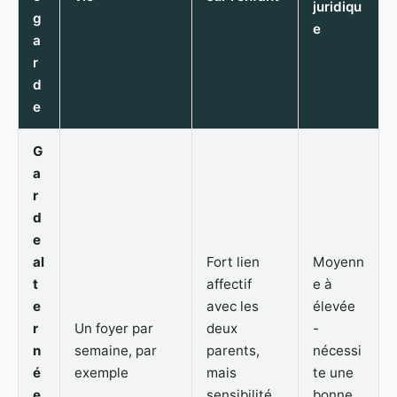
juridiqu
g
e
a
r
d
e
G
a
r
d
e
al
Fort lien
Moyenn
t
affectif
e à
e
avec les
élevée
r
Un foyer par
deux
-
n
semaine, par
parents,
nécessi
é
exemple
mais
te une
e
sensibilité
bonne