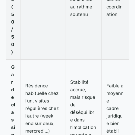
(
au rythme
coordin
5
soutenu
ation
0
/
5
0
)
G
a
r
Stabilité
Résidence
Faible à
d
accrue,
habituelle chez
moyenn
e
mais risque
l’un, visites
e -
cl
de
régulières chez
cadre
a
déséquilibr
l’autre (week-
juridiqu
s
e dans
end sur deux,
e bien
si
l’implication
mercredi…)
établi
q
parentale