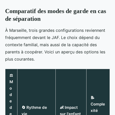
Comparatif des modes de garde en cas
de séparation
À Marseille, trois grandes configurations reviennent
fréquemment devant le JAF. Le choix dépend du
contexte familial, mais aussi de la capacité des
parents à coopérer. Voici un aperçu des options les
plus courantes.
⚖️
M
o
d
📝
e
Comple
d
🔄 Rythme de
👶 Impact
xité
e
vie
sur l'enfant