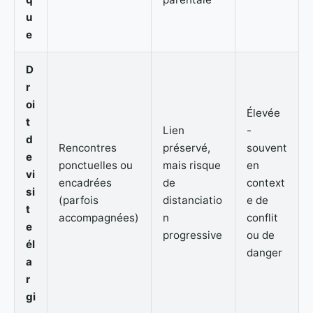
u
e
D
r
oi
Élevée
t
Lien
-
d
Rencontres
préservé,
souvent
e
ponctuelles ou
mais risque
en
vi
encadrées
de
context
si
(parfois
distanciatio
e de
t
accompagnées)
n
conflit
e
progressive
ou de
él
danger
a
r
gi