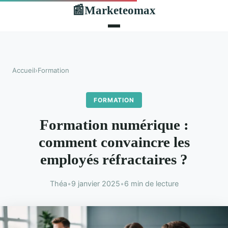
Marketeomax
📰
Accueil
›
Formation
FORMATION
Formation numérique :
comment convaincre les
employés réfractaires ?
Théa
•
9 janvier 2025
•
6 min de lecture